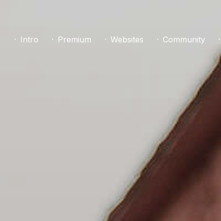
᛫ Intro
᛫ Premium
᛫ Websites
᛫ Community
᛫