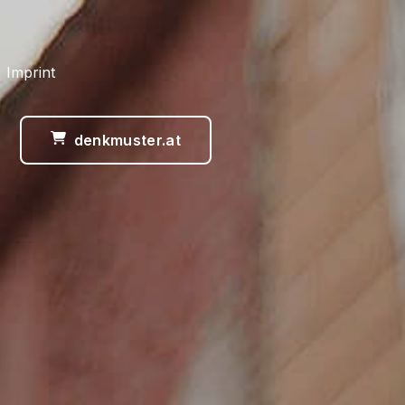
 Imprint
denkmuster.at