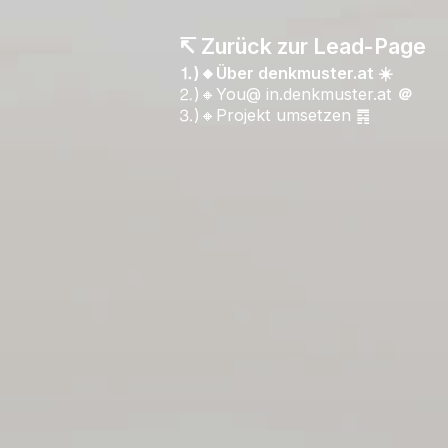
↸ Zurück zur Lead-Page
⒈)🔸Über denkmuster.at ☀️
⒉)🔸You@ in.denkmuster.at
＠
⒊)🔸Projekt umsetzen ䷴